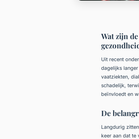
Wat zijn de
gezondhei
Uit recent onde
dagelijks langer
vaatziekten, dia
schadelijk, terw
beïnvloedt en w
De belangri
Langdurig zitte
keer aan dat te 