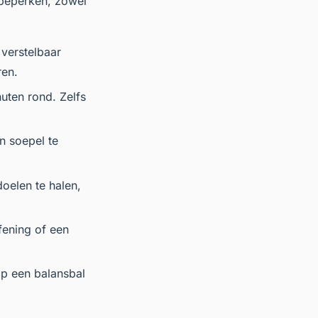
 beperken, zowel
 verstelbaar
ren.
uten rond. Zelfs
n soepel te
oelen te halen,
fening of een
op een balansbal