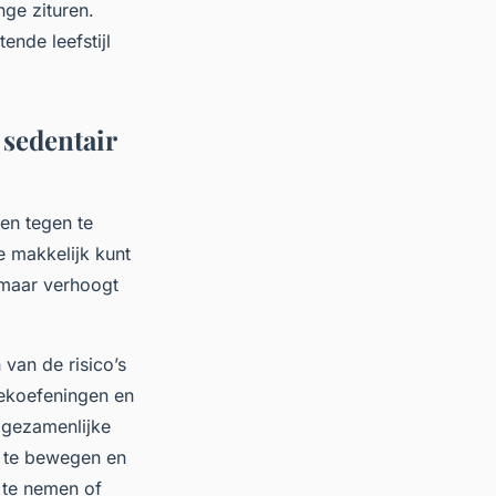
nge zituren.
ende leefstijl
sedentair
ten tegen te
 makkelijk kunt
, maar verhoogt
van de risico’s
rekoefeningen en
 gezamenlijke
f te bewegen en
 te nemen of