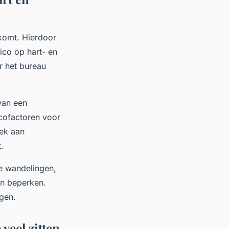
 komt. Hierdoor
ico op hart- en
r het bureau
van een
icofactoren voor
rek aan
.
e wandelingen,
en beperken.
agen.
veel zitten