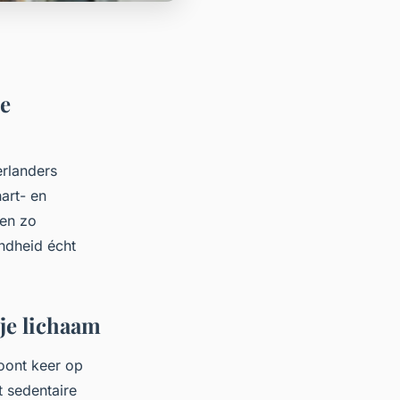
je
erlanders
hart- en
ten zo
ondheid écht
 je lichaam
oont keer op
t sedentaire