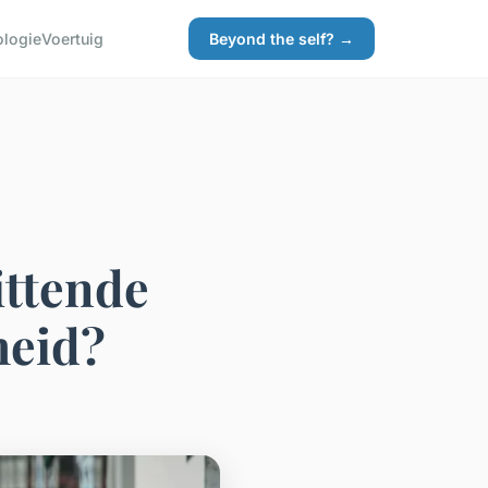
ologie
Voertuig
Beyond the self? →
zittende
heid?