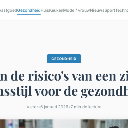
 vastgoed
Gezondheid
Huis
Keuken
Mode / vrouw
Nieuws
Sport
Techn
GEZONDHEID
n de risico's van een 
nsstijl voor de gezond
Victor
•
6 januari 2026
•
7 min de lecture