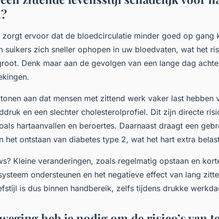
n?
n zorgt ervoor dat de bloedcirculatie minder goed op gang
 suikers zich sneller ophopen in uw bloedvaten, wat het ris
groot. Denk maar aan de gevolgen van een lange dag achte
ekingen.
 tonen aan dat mensen met zittend werk vaker last hebben 
ruk en een slechter cholesterolprofiel. Dit zijn directe ris
als hartaanvallen en beroertes. Daarnaast draagt een geb
 het ontstaan van diabetes type 2, wat het hart extra belast
s? Kleine veranderingen, zoals regelmatig opstaan en kort
ysteem ondersteunen en het negatieve effect van lang zitt
stijl is dus binnen handbereik, zelfs tijdens drukke werkd
eging heb je nodig om de risico’s van te 