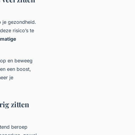
p je gezondheid.
eze risico’s te
 matige
ur op en beweeg
ren een boost,
eer je
ig zitten
ittend beroep