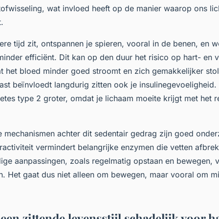
stofwisseling, wat invloed heeft op de manier waarop ons li
.
re tijd zit, ontspannen je spieren, vooral in de benen, en w
minder efficiënt. Dit kan op den duur het risico op hart- en 
 het bloed minder goed stroomt en zich gemakkelijker sto
st beïnvloedt langdurig zitten ook je insulinegevoeligheid
tes type 2 groter, omdat je lichaam moeite krijgt met het r
e mechanismen achter dit sedentair gedrag zijn goed onder
ractiviteit vermindert belangrijke enzymen die vetten afbre
ige aanpassingen, zoals regelmatig opstaan en bewegen, v
en. Het gaat dus niet alleen om bewegen, maar vooral om m
en zittende levensstijl schadelijk voor h