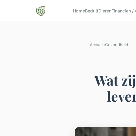
Home
Bedrijf
Dieren
Financien /
Accueil
›
Gezondheid
Wat zij
leve