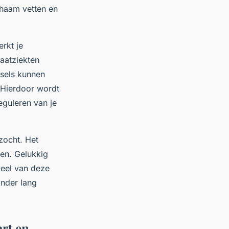
chaam vetten en
erkt je
vaatziekten
lsels kunnen
. Hierdoor wordt
eguleren van je
zocht. Het
ken. Gelukkig
eel van deze
inder lang
art en