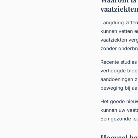
vaatziekte
Langdurig zitte
kunnen vetten en
vaatziekten ver
zonder onderbr
Recente studies
verhoogde bloedd
aandoeningen zo
beweging bij aan
Het goede nieuw
kunnen uw vaats
Een gezonde leef
Hoeveel bew