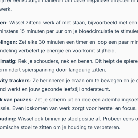
zijn er eenvoudige manieren om deze negatieve effecten te
 werk.
ken
: Wissel zittend werk af met staan, bijvoorbeeld met een
instens 15 minuten per uur om je bloedcirculatie te stimule
lingen
: Zet elke 30 minuten een timer en loop een paar min
ndeling verbetert je energie en voorkomt stijfheid.
lmatig
: Rek je schouders, nek en benen. Dit helpt de spiere
rmindert spierspanning door langdurig zitten.
vity trackers
: Ze herinneren je eraan om te bewegen en je d
nd werkt en jouw gezonde leefstijl ondersteunt.
k van pauzes
: Zet je scherm uit en doe een ademhalingsoe
ssie. Even loskomen van werk zorgt voor herstel en focus.
houding
: Wissel ook binnen je stoelpositie af. Probeer eens 
omische stoel te zitten om je houding te verbeteren.