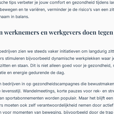
che tips verbeter je jouw comfort en gezondheid tijdens la
ewegen en te variëren, verminder je de risico’s van een zitt
chaam in balans.
 werknemers en werkgevers doen tegen 
edrijven zien we steeds vaker initiatieven om langdurig zit
s stimuleren bijvoorbeeld dynamische werkplekken waar je
zitten en staan. Dit is niet alleen goed voor je gezondheid
atie en energie gedurende de dag.
n bedrijven in op gezondheidscampagnes die bewustmaken 
e levensstijl. Wandelmeetings, korte pauzes voor rek- en st
an sportabonnementen worden populair. Maar het blijft een
s moeten ook zelf verantwoordelijkheid nemen door actie
n voor momenten van beweging, bijvoorbeeld door de trap