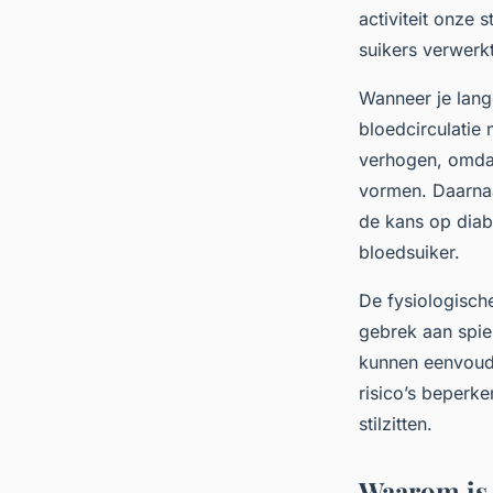
activiteit onze 
suikers verwerkt
Wanneer je lange
bloedcirculatie 
verhogen, omdat
vormen. Daarnaa
de kans op diabe
bloedsuiker.
De fysiologisch
gebrek aan spie
kunnen eenvoud
risico’s beperk
stilzitten.
Waarom is e