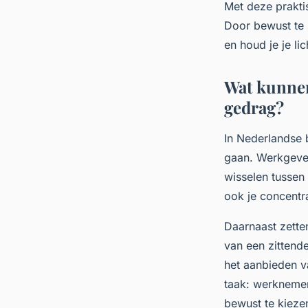
Met deze praktis
Door bewust te b
en houd je je li
Wat kunnen
gedrag?
In Nederlandse b
gaan. Werkgever
wisselen tussen 
ook je concentr
Daarnaast zette
van een zittend
het aanbieden v
taak: werknemer
bewust te kieze