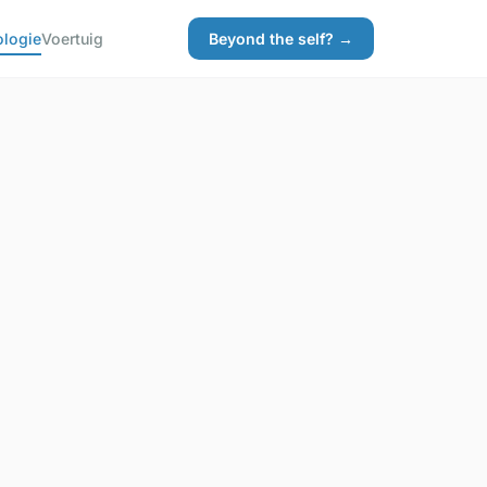
ologie
Voertuig
Beyond the self? →