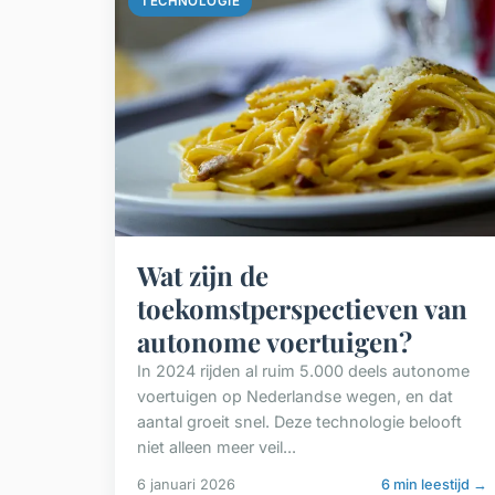
TECHNOLOGIE
Wat zijn de
toekomstperspectieven van
autonome voertuigen?
In 2024 rijden al ruim 5.000 deels autonome
voertuigen op Nederlandse wegen, en dat
aantal groeit snel. Deze technologie belooft
niet alleen meer veil...
6 januari 2026
6 min leestijd →