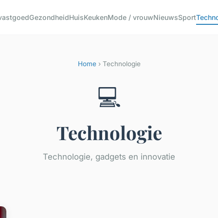
 vastgoed
Gezondheid
Huis
Keuken
Mode / vrouw
Nieuws
Sport
Techn
Home
› Technologie
💻
Technologie
Technologie, gadgets en innovatie