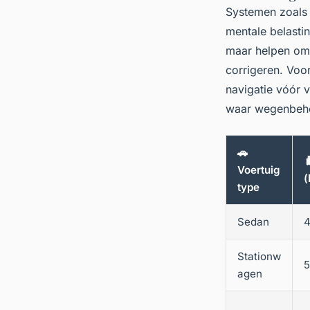
Systemen zoal
mentale belastin
maar helpen om 
corrigeren. Voo
navigatie vóór v
waar wegenbehee
🚗

Voertuig
(
type
Sedan
4
Stationw
5
agen