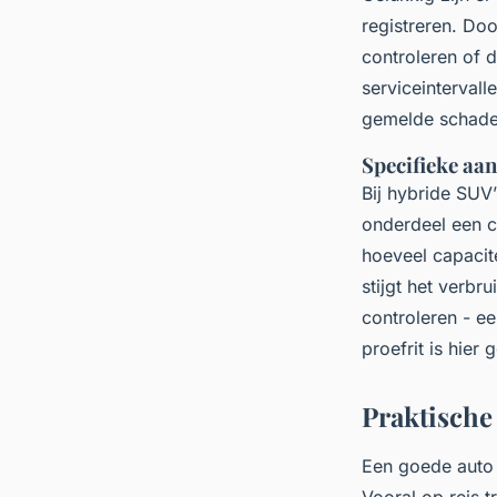
registreren. Do
controleren of 
serviceintervall
gemelde schade
Specifieke aa
Bij hybride SUV
onderdeel een c
hoeveel capacitei
stijgt het verbr
controleren - een
proefrit is hier
Praktische
Een goede auto 
Vooral op reis t