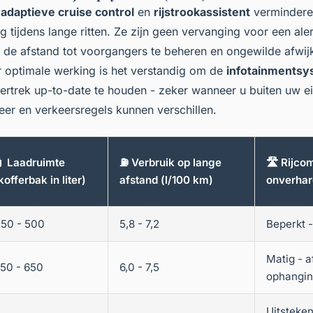
s
adaptieve cruise control
en
rijstrookassistent
verminderen
g tijdens lange ritten. Ze zijn geen vervanging voor een ale
de afstand tot voorgangers te beheren en ongewilde afwij
r optimale werking is het verstandig om de
infotainments
ertrek up-to-date te houden - zeker wanneer u buiten uw eig
r en verkeersregels kunnen verschillen.
 Laadruimte
⛽ Verbruik op lange
🛣️ Rijco
kofferbak in liter)
afstand (l/100 km)
onverhar
50 - 500
5,8 - 7,2
Beperkt 
Matig - a
50 - 650
6,0 - 7,5
ophangi
Uitsteke