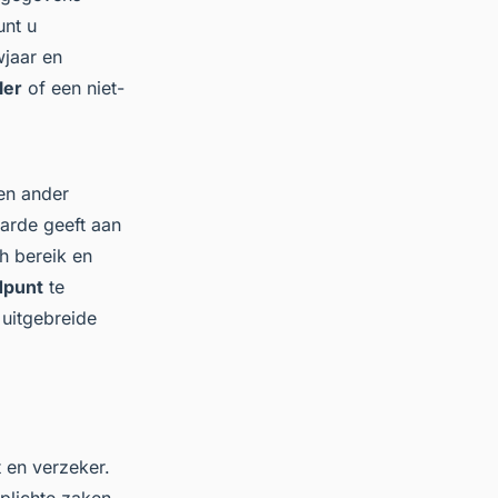
unt u
wjaar en
ler
of een niet-
en ander
arde geeft aan
ch bereik en
dpunt
te
n uitgebreide
 en verzeker.
rplichte zaken