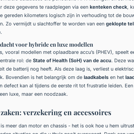
or deze gegevens te raadplegen via een
kenteken check
, k
de gereden kilometers logisch zijn in verhouding tot de bou
en. Zo vermijdt u slachtoffer te worden van een
geklopte tel
.
ndacht voor hybride en luxe modellen
’s, vooral modellen met oplaadbare accu’s (PHEV), speelt e
entrale rol: de
State of Health (SoH) van de accu
. Deze wa
t de batterij nog heeft. Als deze laag is, verliest u elektris
uik. Bovendien is het belangrijk om de
laadkabels
en het
laa
 defect kan al tijdens de eerste rit tot frustratie leiden. Ee
 geen luxe, maar een noodzaak.
 zaken: verzekering en accessoires
is meer dan motor en chassis - het is ook hoe u hem uitrust
reden situaties op die u thuis nooit overweegt. Denk aan ve