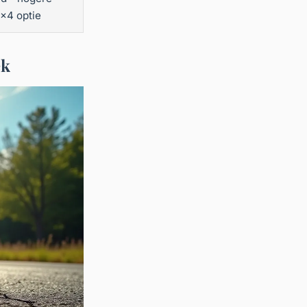
x4 optie
ek