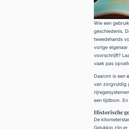
Wie een gebruik
geschiedenis. D
tweedehands voe
vorige eigenaar
voorschrijft? La
vaak pas opvall
Daarom is een
o
van zorgvuldig 
rijregelsystemen
een tijdbom. En 
Historische g
De kilometersta
Gelukkig zijn e