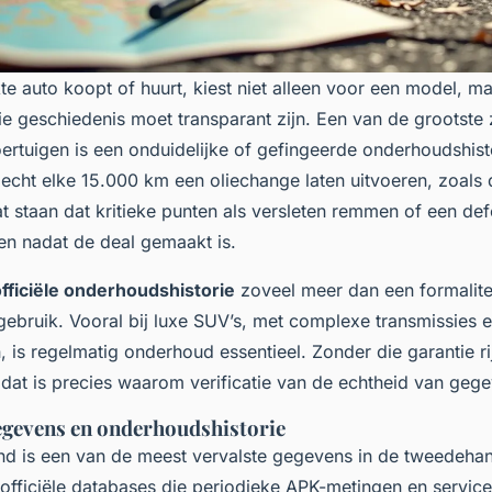
te auto koopt of huurt, kiest niet alleen voor een model, m
ie geschiedenis moet transparant zijn. Een van de grootste 
rtuigen is een onduidelijke of gefingeerde onderhoudshisto
 echt elke 15.000 km een oliechange laten uitvoeren, zoals 
at staan dat kritieke punten als versleten remmen of een d
en nadat de deal gemaakt is.
fficiële onderhoudshistorie
zoveel meer dan een formaliteit
gebruik. Vooral bij luxe SUV’s, met complexe transmissies
, is regelmatig onderhoud essentieel. Zonder die garantie ri
dat is precies waarom verificatie van de echtheid van gegev
egevens en onderhoudshistorie
nd is een van de meest vervalste gegevens in de tweedeha
r officiële databases die periodieke APK-metingen en servi