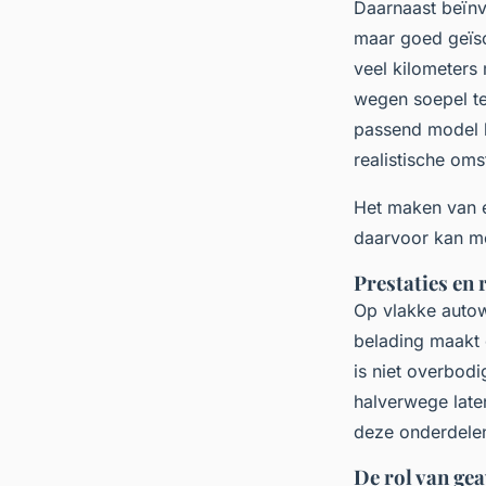
Daarnaast beïnvl
maar goed geïso
veel kilometers
wegen soepel te
passend model ha
realistische om
Het maken van e
daarvoor kan 
Prestaties en 
Op vlakke autow
belading maakt 
is niet overbodi
halverwege laten
deze onderdelen
De rol van ge