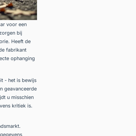
aar voor een
zorgen bij
rie. Heeft de
de fabrikant
efecte ophanging
 - het is bewijs
 en geavanceerde
jdt u misschien
ens kritiek is.
ndsmarkt.
cegegevens