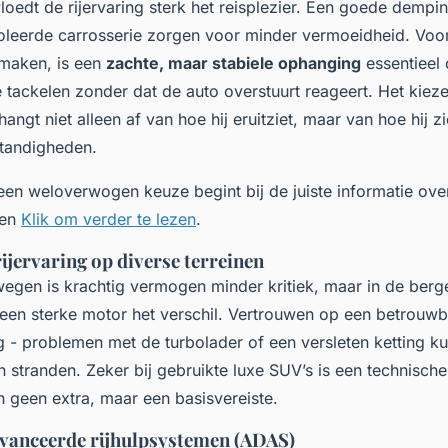
oedt de rijervaring sterk het reisplezier. Een goede dempin
leerde carrosserie zorgen voor minder vermoeidheid. Voor 
 maken, is een
zachte, maar stabiele ophanging
essentieel
 tackelen zonder dat de auto overstuurt reageert. Het kiez
ngt niet alleen af van hoe hij eruitziet, maar van hoe hij z
standigheden.
en weloverwogen keuze begint bij de juiste informatie ove
men
Klik om verder te lezen
.
rijervaring op diverse terreinen
egen is krachtig vermogen minder kritiek, maar in de bergen
een sterke motor het verschil. Vertrouwen op een betrouw
g - problemen met de turbolader of een versleten ketting k
 stranden. Zeker bij gebruikte luxe SUV’s is een technische
 geen extra, maar een basisvereiste.
avanceerde rijhulpsystemen (ADAS)