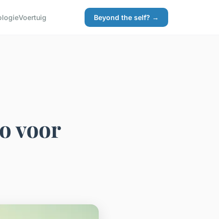
ologie
Voertuig
Beyond the self? →
to voor