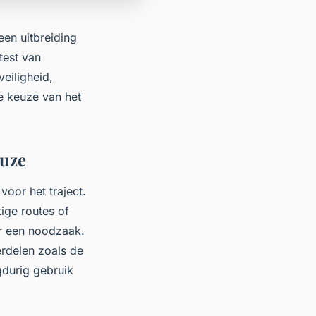
een uitbreiding
test van
eiligheid,
de keuze van het
euze
oor het traject.
tige routes of
r een noodzaak.
erdelen zoals de
gdurig gebruik