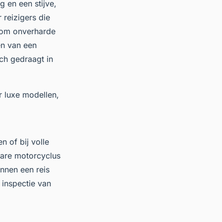
g en een stijve,
reizigers die
 om onverharde
en van een
ich gedraagt in
r luxe modellen,
 of bij volle
bare motorcyclus
unnen een reis
 inspectie van