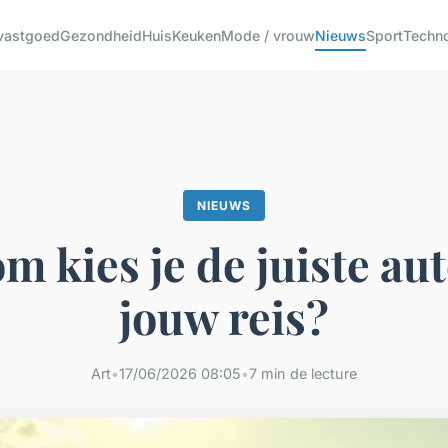
 vastgoed
Gezondheid
Huis
Keuken
Mode / vrouw
Nieuws
Sport
Techn
NIEUWS
 kies je de juiste au
jouw reis?
Art
•
17/06/2026 08:05
•
7 min de lecture