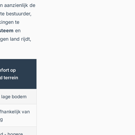
 aanzienlijk de
rte bestuurder,
kingen te
ysteem
en
en land rijdt,
mfort op
d terrein
- lage bodem
fhankelijk van
ng
nd - hogere