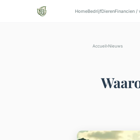
Home
Bedrijf
Dieren
Financien /
Accueil
›
Nieuws
Waarom